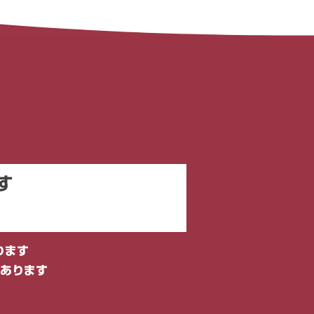
す
ります
あります​