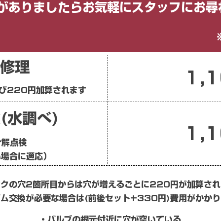
がありましたらお気軽にスタッフにお尋ね
修理
1,
び220円加算されます​
(水調べ)​
1,
分解点検
い場合に適応）
クの穴2箇所目からは穴が増えるごとに220円が加算され
ゴム交換が必要な場合は(前後セット+330円)費用がかか
・バルブの根元付近に穴が空いている