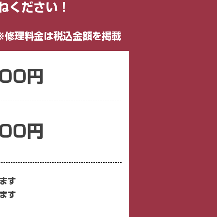
ください！​
※修理料金は​税込金額を
掲載
100円
100円
ます
ります