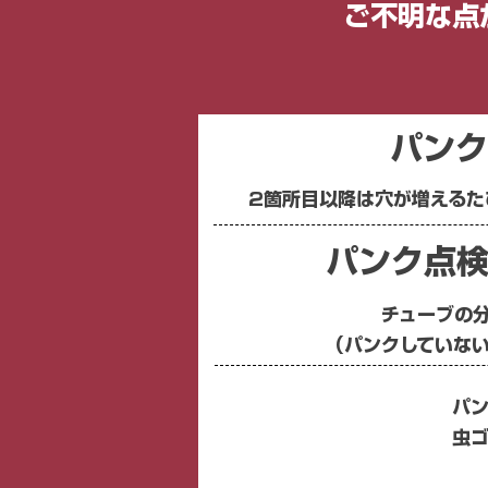
ご不明な点
パンク
​2箇所目以降は穴が増えるた
​パンク点検
​チューブの
（パンクしていな
パン
​虫